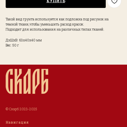
КУПИТЬ
Такой вид грунта используется как подложка под рисунок на
темной ткани,чтобы уменьшить расход красок.
Подходит для использования на различных типах тканей.
ДxШxВ: 63x40x40 мм
Вес: 50 г
© Скарб 2023-2025
Навигация