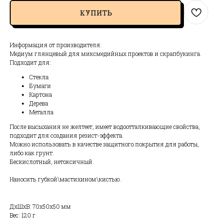
КУПИТЬ
Информация от производителя:
Медиум глянцевый для миксмедийных проектов и скрапбукинга.
Подходит для:
Стекла
Бумаги
Картона
Дерева
Металла
После высыхания не желтеет, имеет водоотталкивающие свойства,
подходит для создания резист-эффекта.
Можно использовать в качестве защитного покрытия для работы,
либо как грунт.
Бескислотный, нетоксичный.
Наносить губкой\мастихином\кистью.
ДxШxВ: 70x50x50 мм
Вес: 120 г