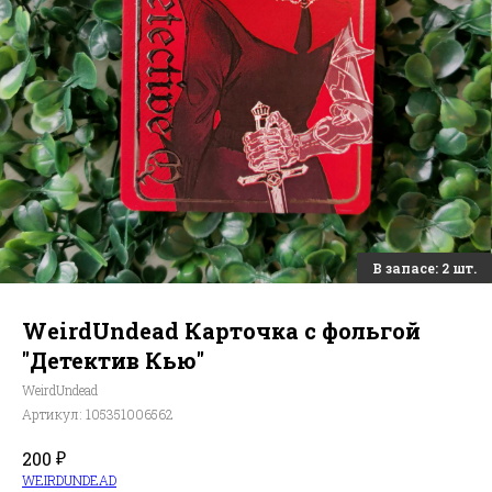
WeirdUndead Карточка с фольгой
"Детектив Кью"
WeirdUndead
Артикул:
105351006562
₽
200
WEIRDUNDEAD