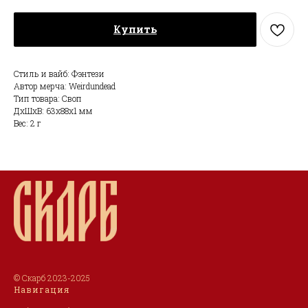
Купить
Стиль и вайб: Фэнтези
Автор мерча: Weirdundead
Тип товара: Своп
ДxШxВ: 63x88x1 мм
Вес: 2 г
© Скарб 2023-2025
Навигация