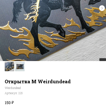
Открытка M Weirdundead
Weirdundead
Артикул:
215
₽
150