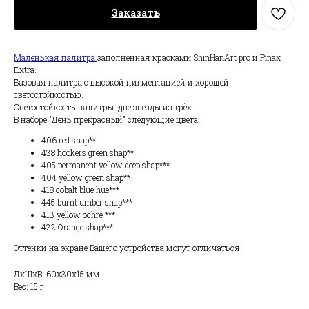
Заказать
Маленькая палитра
заполненная красками ShinHanArt pro и Pinax
Extra.
Базовая палитра с высокой пигментацией и хорошей
светостойкостью.
Светостойкость палитры: две звезды из трёх
В наборе "День прекрасный" следующие цвета:
406 red shap**
438 hookers green shap**
405 permanent yellow deep shap***
404 yellow green shap**
418 cobalt blue hue***
445 burnt umber shap***
413 yellow ochre ***
422 Orange shap***
Оттенки на экране Вашего устройства могут отличаться.
ДxШxВ: 60x30x15 мм
Вес: 15 г