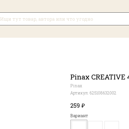
Pinax CREATIVE 
Pinax
Артикул:
625108632002
₽
259
Вариант