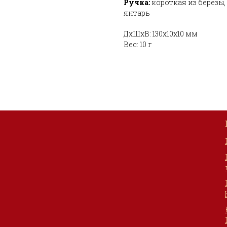
Ручка:
короткая из берёзы
янтарь
ДxШxВ: 130x10x10 мм
Вес: 10 г