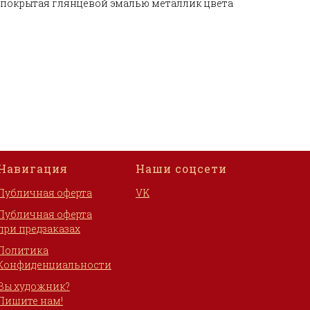
, покрытая глянцевой эмалью металлик цвета
Навигация
Наши соцсети
Публичная оферта
VK
Публичная оферта
при предзаказах
Политика
Конфиденциальности
Вы художник?
Пишите нам!