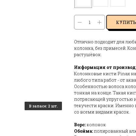
КУПИТЬ
Отлично подходит для люб
колонка, без примесей. Ко
растушёвок.
Информация от производ
Колонковые кисти Pinax на
любого типа работ - от ак
Особенностью волоса колон
тонкая на конце. Такая ки
потрясающей упругостью и
текучести краски. Именно
со всеми видами красок.
Ворс:
колонок
Обойма:
полированный алю