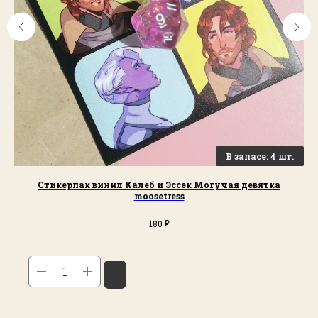
Стикерпак винил Калеб и Эссек Могучая девятка
moosetress
₽
180