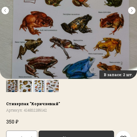
Стикерпак "Коричневый"
Артикул:
414832189142
₽
350