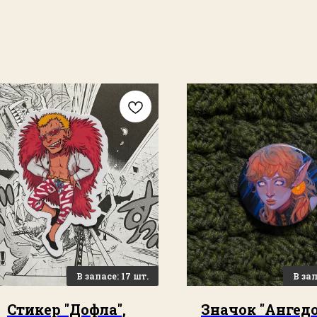
Стикер "Дофла",
Значок "Ангедо