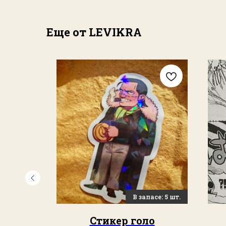
Еще от LEVIKRA
с",
Стикер голо