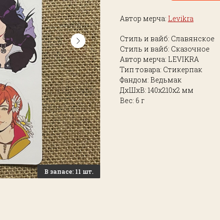
Автор мерча:
Levikra
Стиль и вайб: Славянское
Стиль и вайб: Сказочное
Автор мерча: LEVIKRA
Тип товара: Стикерпак
Фандом: Ведьмак
ДxШxВ: 140x210x2 мм
Вес: 6 г