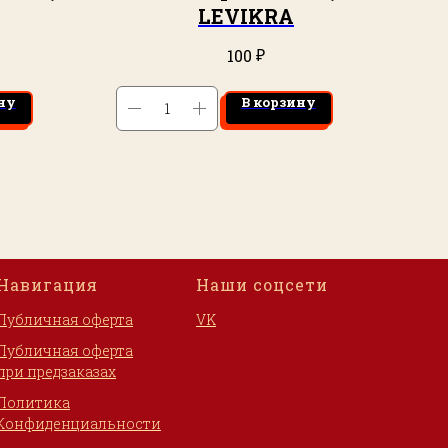
LEVIKRA
₽
100
ну
В корзину
Навигация
Наши соцсети
Публичная оферта
VK
Публичная оферта
при предзаказах
Политика
Конфиденциальности