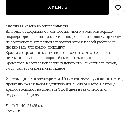
КУПИТЬ
Масляная краска высокого качества.
Благодаря содержанию плотного льняного масла они хорошо
подходят для рисования мастихином, долго высыхают и при этом
не растекаются, что позволяет возвращаться к своей работе и не
переживать, что краски поплывут.
Краски содержат пигменты высшего качества, что обеспечивает
чистые и яркие цвета с хорошей смешиваемостью.
Кроме того, в составе нет вредных испарений, сиккативов, лаков,
смол, растворителей и скипидаров.
Информация от производителя: Мы используем лучшие пигменты,
проверенные временем и уплотненное льняное масло. Поэтому
краски высыхают на холсте от 3 до 9 дней в зависимости от
окружающей среды.
ДxШxВ: 140x25x35 мм
Вес: 20 г