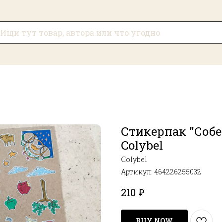
Стикерпак "Соб
Colybel
Colybel
Артикул:
464226255032
210
₽
BUY NOW