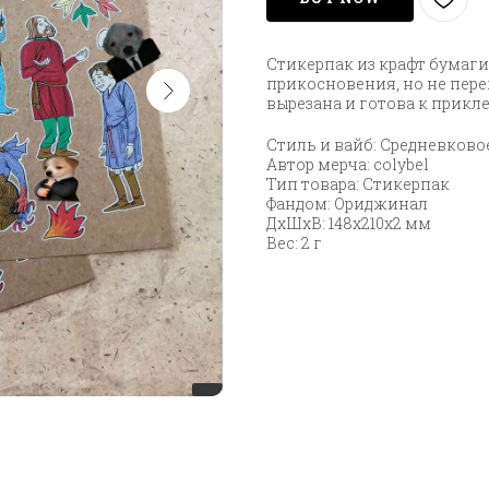
Стикерпак из крафт бумаги
прикосновения, но не пер
вырезана и готова к прикл
Стиль и вайб: Средневково
Автор мерча: colybel
Тип товара: Стикерпак
Фандом: Ориджинал
ДxШxВ: 148x210x2 мм
Вес: 2 г