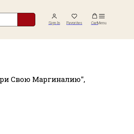
Sign In
Favorites
Cart
Menu
ери Свою Маргиналию",