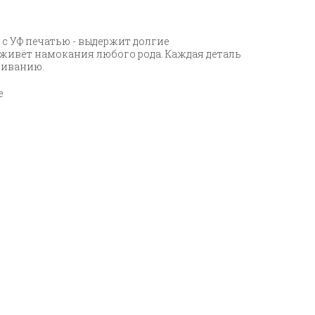
 с УФ печатью - выдержит долгие
еживёт намокания любого рода. Каждая деталь
еиванию.
е