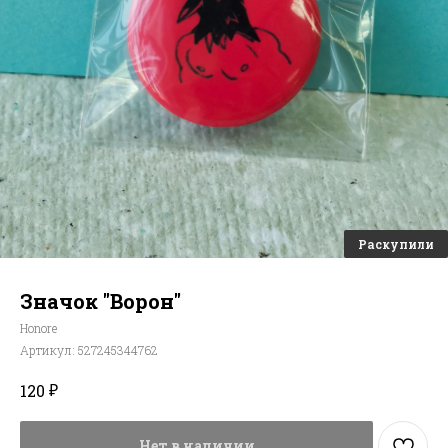
Значок "Ворон"
Honore
Артикул:
527245344762
₽
120
Нет в наличии