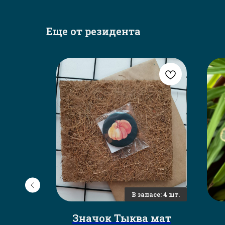
Еще от резидента
ор
Значок Тыква мат