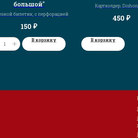
большой"
Картхолдер; Disho
зной билетик, с перфорацией
₽
450
₽
150
В корзину
В корзину