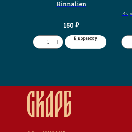
Rinnalien
Выре
₽
150
В корзину