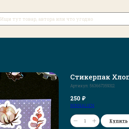
Стикерпак Хлоп
Артикул:
563667359312
₽
250
RINNALIEN
Купить