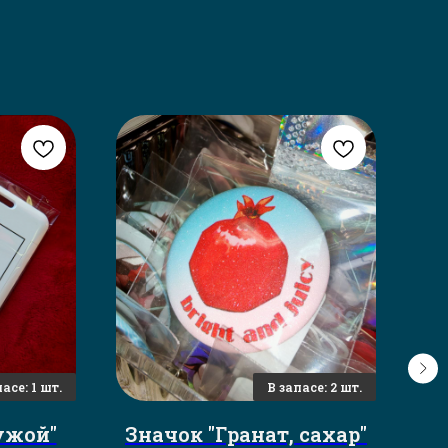
ужой"
Значок "Гранат, сахар"