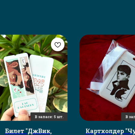
Билет "ДжВик,
Картхолдер "Ч