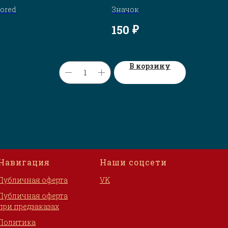
nored
Значок
₽
150
В корзину
Навигация
Наши соцсети
Публичная оферта
VK
Публичная оферта
при предзаказах
Политика