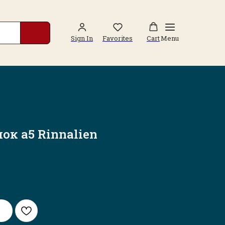
Sign In
Favorites
Cart
Menu
ок а5 Rinnalien