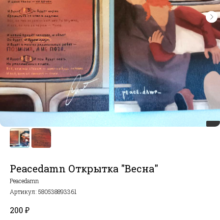
Peacedamn Открытка "Весна"
Peacedamn
Артикул:
580538893361
200
₽