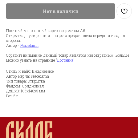
Нет в наличии
Плотный мелованный картон форматом А6
Открытка двусторонняя - на фото представлена передняя и задняя
сторона.
Автор -
Peacedamn
.
Обратите внимание: данный товар является невозвратным. Больше
можно узнать на странице "
Доставка
"
Стиль и вайб: Ежедневное
Автор мерча: Peacedamn
Тип товара: Открытка
Фандом: Ориджинал
ДxШxВ: 105x148x5 мм
Вес: 5 г