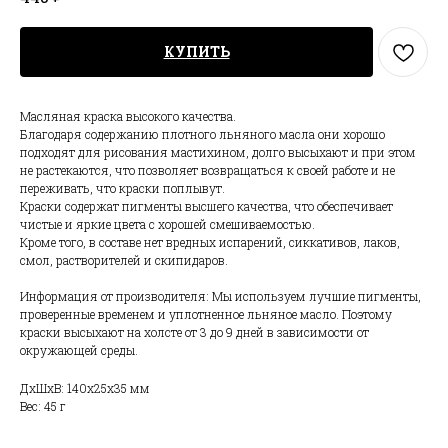
КУПИТЬ
Масляная краска высокого качества.
Благодаря содержанию плотного льняного масла они хорошо
подходят для рисования мастихином, долго высыхают и при этом
не растекаются, что позволяет возвращаться к своей работе и не
переживать, что краски поплывут.
Краски содержат пигменты высшего качества, что обеспечивает
чистые и яркие цвета с хорошей смешиваемостью.
Кроме того, в составе нет вредных испарений, сиккативов, лаков,
смол, растворителей и скипидаров.
Информация от производителя: Мы используем лучшие пигменты,
проверенные временем и уплотненное льняное масло. Поэтому
краски высыхают на холсте от 3 до 9 дней в зависимости от
окружающей среды.
ДxШxВ: 140x25x35 мм
Вес: 45 г