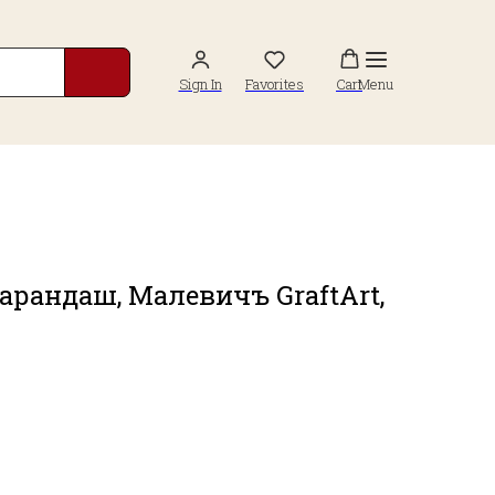
Sign In
Favorites
Cart
Menu
рандаш, Малевичъ GraftArt,