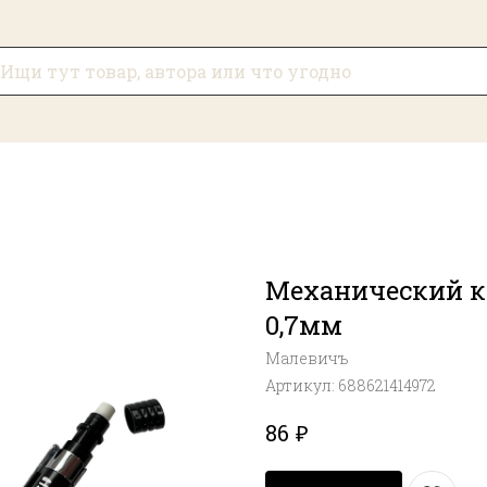
Механический ка
0,7мм
Малевичъ
Артикул:
688621414972
₽
86