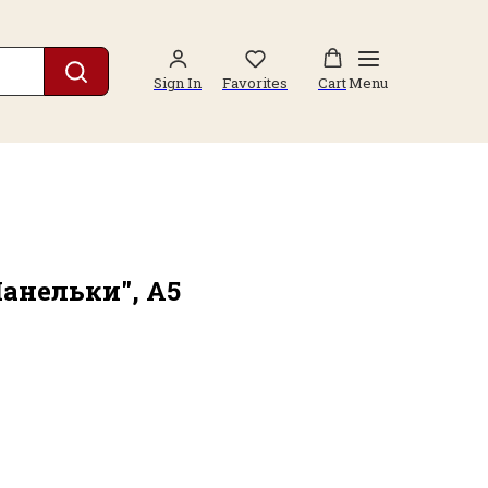
Sign In
Favorites
Cart
Menu
анельки", А5