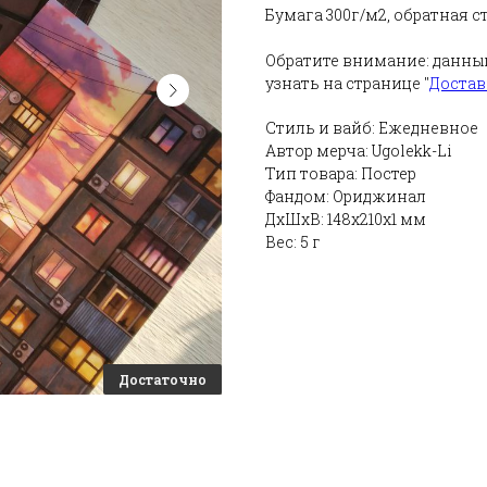
Бумага 300г/м2, обратная с
Обратите внимание: данны
узнать на странице "
Достав
Стиль и вайб: Ежедневное
Автор мерча: Ugolekk-Li
Тип товара: Постер
Фандом: Ориджинал
ДxШxВ: 148x210x1 мм
Вес: 5 г