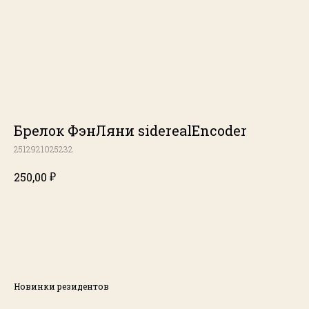
Брелок ФэнЛяни siderealEncoder
2512921025232
₽
250,00
Купить
Новинки резидентов