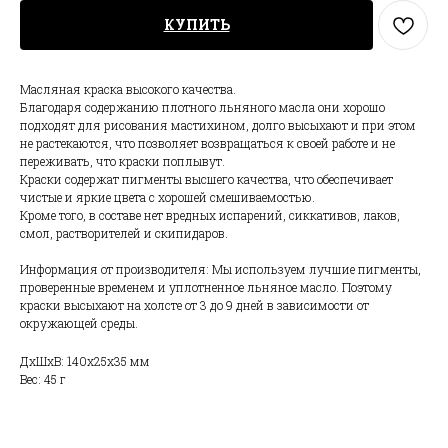
КУПИТЬ
Масляная краска высокого качества.
Благодаря содержанию плотного льняного масла они хорошо
подходят для рисования мастихином, долго высыхают и при этом
не растекаются, что позволяет возвращаться к своей работе и не
переживать, что краски поплывут.
Краски содержат пигменты высшего качества, что обеспечивает
чистые и яркие цвета с хорошей смешиваемостью.
Кроме того, в составе нет вредных испарений, сиккативов, лаков,
смол, растворителей и скипидаров.
Информация от производителя: Мы используем лучшие пигменты,
проверенные временем и уплотненное льняное масло. Поэтому
краски высыхают на холсте от 3 до 9 дней в зависимости от
окружающей среды.
ДxШxВ: 140x25x35 мм
Вес: 45 г