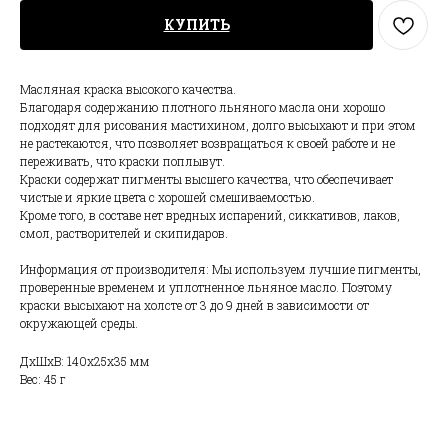
КУПИТЬ
Масляная краска высокого качества.
Благодаря содержанию плотного льняного масла они хорошо
подходят для рисования мастихином, долго высыхают и при этом
не растекаются, что позволяет возвращаться к своей работе и не
переживать, что краски поплывут.
Краски содержат пигменты высшего качества, что обеспечивает
чистые и яркие цвета с хорошей смешиваемостью.
Кроме того, в составе нет вредных испарений, сиккативов, лаков,
смол, растворителей и скипидаров.
Информация от производителя: Мы используем лучшие пигменты,
проверенные временем и уплотненное льняное масло. Поэтому
краски высыхают на холсте от 3 до 9 дней в зависимости от
окружающей среды.
ДxШxВ: 140x25x35 мм
Вес: 45 г