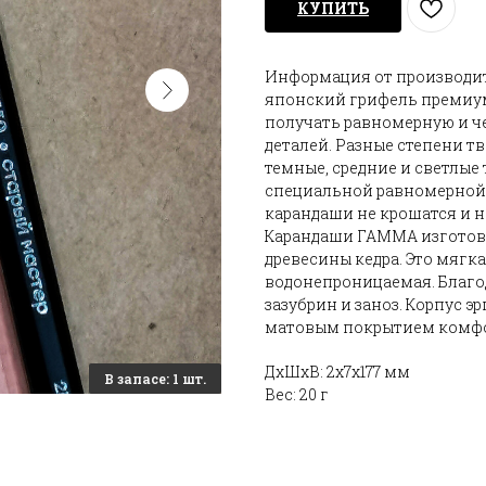
КУПИТЬ
Информация от производит
японский грифель премиум
получать равномерную и ч
деталей. Разные степени т
темные, средние и светлые
специальной равномерной 
карандаши не крошатся и н
Карандаши ГАММА изготов
древесины кедра. Это мягка
водонепроницаемая. Благод
зазубрин и заноз. Корпус
матовым покрытием комфор
ДxШxВ: 2x7x177 мм
Вес: 20 г