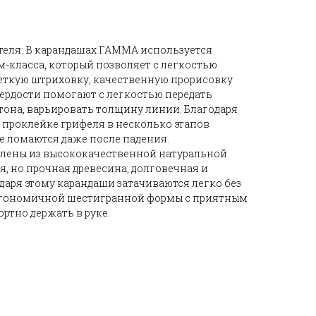
еля: В карандашах ГАММА используется
-класса, который позволяет с легкостью
еткую штриховку, качественную прорисовку
вердости помогают с легкостью передать
 тона, варьировать толщину линии. Благодаря
проклейке грифеля в несколько этапов
е ломаются даже после падения.
лены из высококачественной натуральной
я, но прочная древесина, долговечная и
аря этому карандаши затачиваются легко без
 эргономичной шестигранной формы с приятным
тно держать в руке.