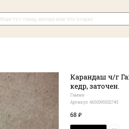
Карандаш ч/г Га
кедр, заточен.
Гамма
Артикул:
4600395032745
₽
68