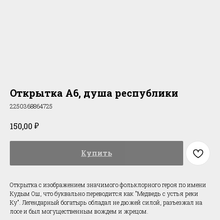
Открытка А6, душа республики
2250368864725
₽
150,00
Купить
Открытка с изображением значимого фольклорного героя по имени
Кудым Ош, что буквально переводится как "Медведь с устья реки
Ку". Легендарный богатырь обладал не дюжей силой, разъезжал на
лосе и был могущественным вождем и жрецом.