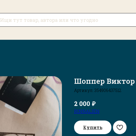
Шоппер Виктор 
Артикул:
354906437512
₽
2 000
RINNALIEN
Купить