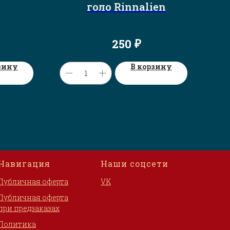
голо Rinnalien
Выр
₽
250
зину
В корзину
Навигация
Наши соцсети
Публичная оферта
VK
Публичная оферта
при предзаказах
Политика