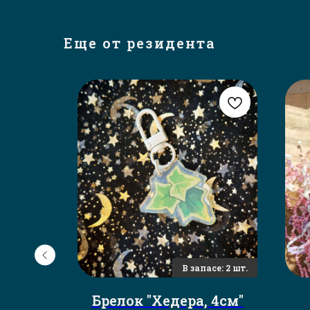
Еще от резидента
ly you"
Брелок "Хедера, 4см"