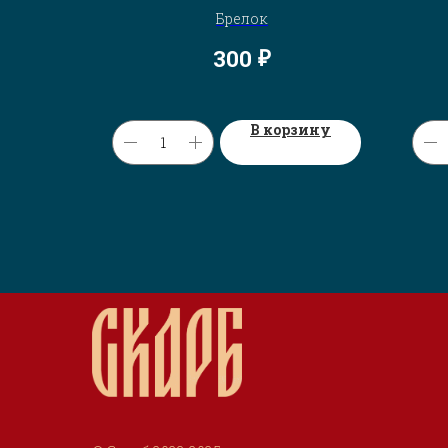
рфорацией
Брелок
₽
300
В корзину