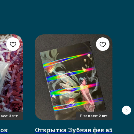
пок
Открытка Зубная фея а5
Би