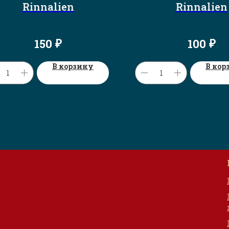
Rinnalien
Rinnalien
₽
₽
150
100
В корзину
В кор