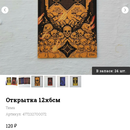
Открытка 12х6см
Тима
Артикул:
477232700072
₽
120