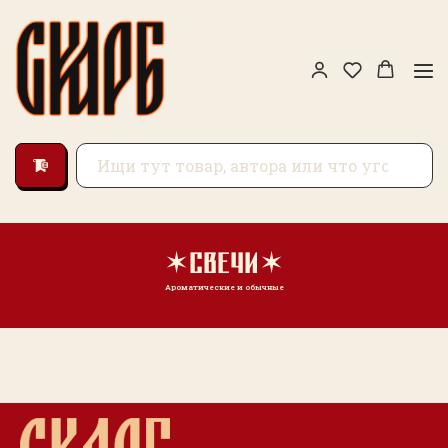
✶свечи✶
Ароматические и обычные