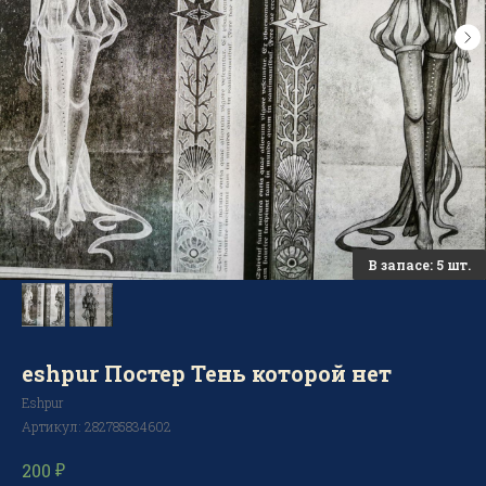
eshpur Постер Тень которой нет
Eshpur
Артикул:
282785834602
₽
200