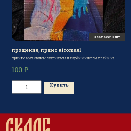
прощение, принт aicomuel
принт с архангелом гавриилом и царём миносом прайм из
ULTRAKILL
₽
100
Купить