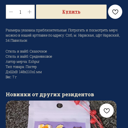
Купить
Размеры указаны приблизительные. Потрогать и посмотреть мерч
можно в нашей артлавке по адресу: Спб, м. Нарвская, цфт Нарвский,
34 Павильон
Стиль и вайб: Сказочное
Стиль и вайб: Средневковое
Автор мерча: Eshpur
Тип товара: Постер
ДxШxВ: 148x210x1 мм
Вес: 7 г
Новинки от других резидентов