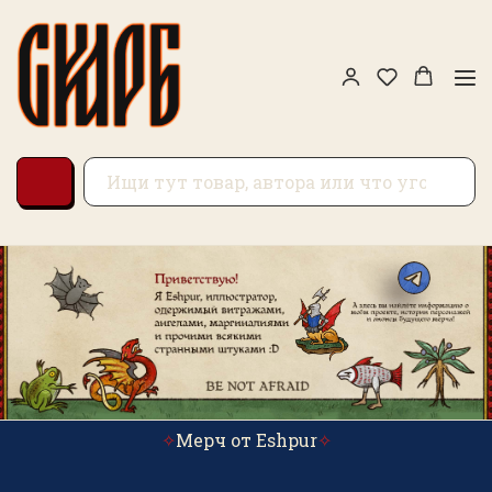
✧
Мерч от Eshpur
✧