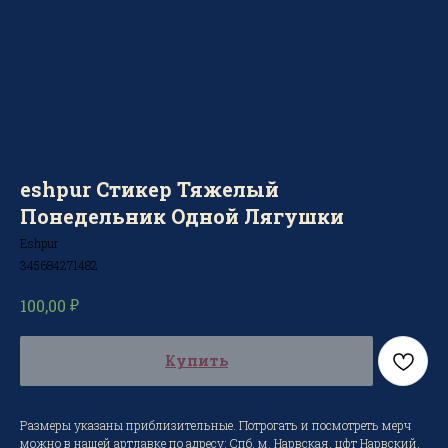
eshpur Стикер Тяжелый
Понедельник Одной Лягушки
Eshpur
345684271482
₽
100,00
Купить
Размеры указаны приблизительные. Потрогать и посмотреть мерч
можно в нашей артлавке по адресу: Спб, м. Нарвская, цфт Нарвский,