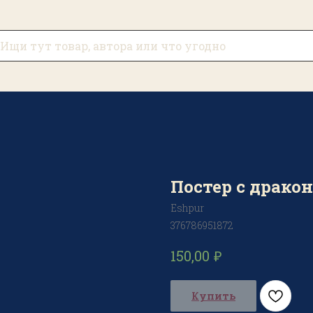
Постер с драко
Eshpur
376786951872
₽
150,00
Купить