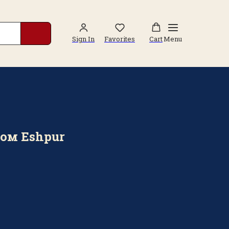
Sign In
Favorites
Cart
Menu
ном Eshpur