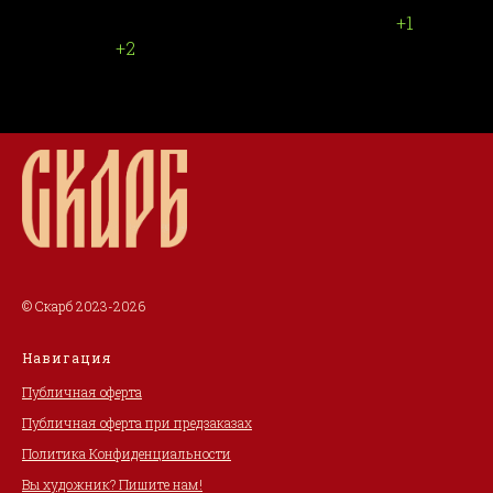
Дополнения к имеющимся статам: Сила
+1
,
Ловкость
+2
, Магия +0, Мудрость +0
© Скарб 2023-2026
Навигация
Публичная оферта
Публичная оферта при предзаказах
Политика Конфиденциальности
Вы художник? Пишите нам!